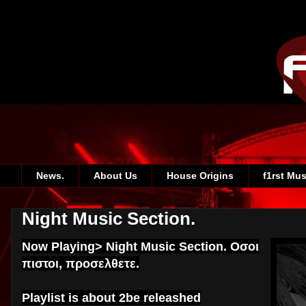
News.
About Us
House Origins
f1rst Mus
Night Music Section.
Now Playing> Night Music Section. Οσοι
πιστοι, προσελθετε.
Playlist is about 2be releashed