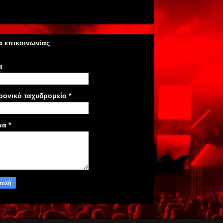
 επικοινωνίας
α
ρονικό ταχυδρομείο
*
μα
*