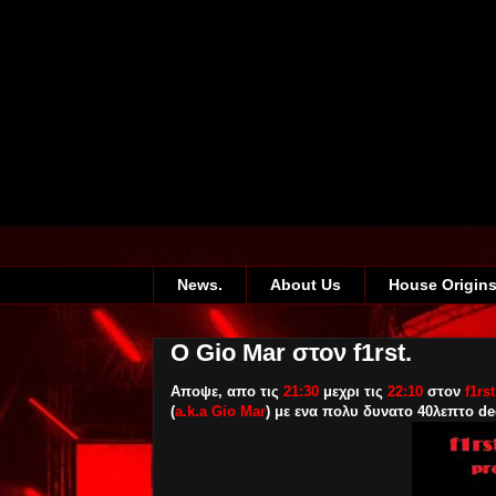
News.
About Us
House Origin
O Gio Mar στον f1rst.
Αποψε, απο τις
21:30
μεχρι τις
22:10
στον
f1rs
(
a.k.a Gio Mar
) με ενα πολυ δυνατο 40λεπτο de