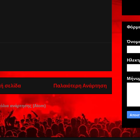
Φόρμα
Όνομ
Ηλεκτ
Μήνυ
ή σελίδα
Παλαιότερη Ανάρτηση
όλια ανάρτησης (Atom)