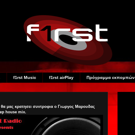
s
f1rst Music
f1rst airPlay
Πρόγραμμα εκπομπών
t
θα μας κρατησει συντροφια ο Γιωργος Μαρουδας
ep house mix.