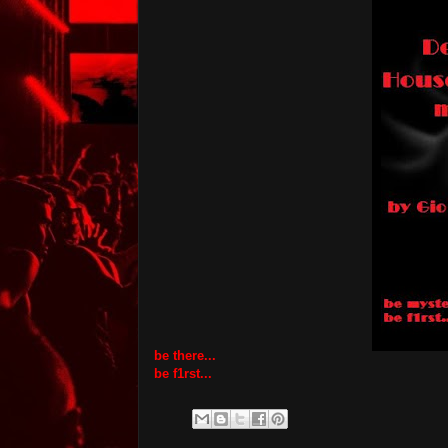
be there...
be f1rst...