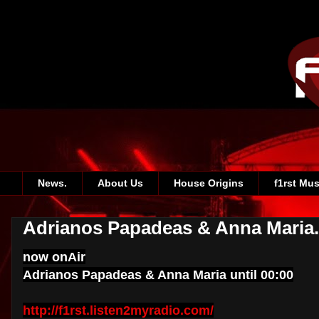
News.
About Us
House Origins
f1rst Mus
Adrianos Papadeas & Anna Maria.
now onAir
Adrianos Papadeas & Anna Maria until 00:00
http://f1rst.listen2myradio.com/